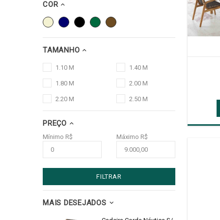
COR
TAMANHO
1.10 M
1.40 M
1.80 M
2.00 M
2.20 M
2.50 M
PREÇO
Mínimo R$
Máximo R$
FILTRAR
MAIS DESEJADOS