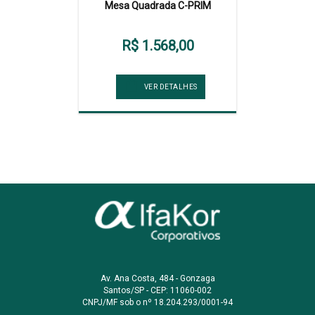
Mesa Quadrada C-PRIM
R$ 1.568,00
VER DETALHES
Av. Ana Costa, 484 - Gonzaga
Santos/SP - CEP: 11060-002
CNPJ/MF sob o nº 18.204.293/0001-94