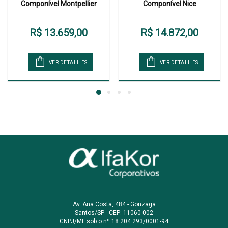
Componível Montpellier
Componível Nice
R$ 13.659,00
R$ 14.872,00
VER DETALHES
VER DETALHES
Av. Ana Costa, 484 - Gonzaga
Santos/SP - CEP: 11060-002
CNPJ/MF sob o nº 18.204.293/0001-94